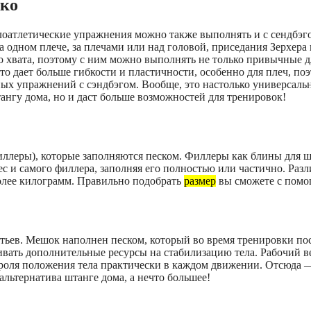
ько
елоатлетические упражнения можно также выполнять и с сендбэ
 одном плече, за плечами или над головой, приседания Зерхера 
о хвата, поэтому с ним можно выполнять не только привычные д
о дает больше гибкости и пластичности, особенно для плеч, по
ных упражнений с сэндбэгом. Вообще, это настолько универсаль
ангу дома, но и даст больше возможностей для тренировок!
ллеры), которые заполняются песком. Филлеры как блины для ш
ес и самого филлера, заполняя его полностью или частично. Разл
более килограмм. Правильно подобрать
размер
вы сможете с пом
ратьев. Мешок наполнен песком, который во время тренировки по
чивать дополнительные ресурсы на стабилизацию тела. Рабочий в
троля положения тела практически в каждом движении. Отсюда 
 альтернатива штанге дома, а нечто большее!