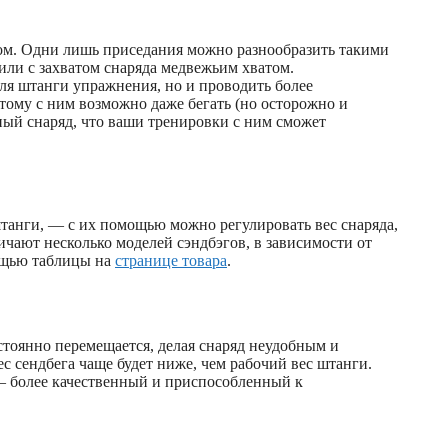
гом. Одни лишь приседания можно разнообразить такими
или с захватом снаряда медвежьим хватом.
ля штанги упражнения, но и проводить более
этому с ним возможно даже бегать (но осторожно и
ный снаряд, что ваши тренировки с ним сможет
танги, — с их помощью можно регулировать вес снаряда,
ичают несколько моделей сэндбэгов, в зависимости от
ощью таблицы на
странице товара
.
стоянно перемещается, делая снаряд неудобным и
ес сендбега чаще будет ниже, чем рабочий вес штанги.
— более качественный и приспособленный к