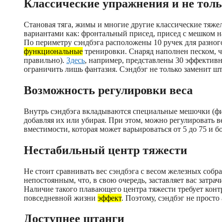
Классические упражнения и не тол
Становая тяга, жимы и многие другие классические тяж
вариантами как: фронтальный присед, присед с мешком на
По периметру сэндбэга расположены 10 ручек для разног
функциональные
тренировки. Снаряд наполнен песком, чт
правильно).
Здесь
, например, представлены 30 эффектив
ограничить лишь фантазия. Сэндбэг не только заменит шт
Возможность регулировки веса
Внутрь сэндбэга вкладываются специальные мешочки (фи
добавляя их или убирая. При этом, можно регулировать в
вместимости, которая может варьироваться от 5 до 75 и 
Нестабильный центр тяжести
Не стоит сравнивать вес сэндбэга с весом железных соб
непостоянным, что, в свою очередь, заставляет вас затра
Наличие такого плавающего центра тяжести требует кон
повседневной жизни
эффект
. Поэтому, сэндбэг не просто
Доступнее штанги