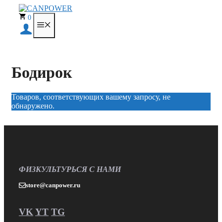
Перейти
к
0
МЕНЮ
содержимому
Бодирок
Товаров, соответствующих вашему запросу, не
обнаружено.
ФИЗКУЛЬТУРЬСЯ С НАМИ
store@canpower.ru
VK
YT
TG