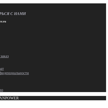
РЬСЯ С НАМИ
r.ru
заказ
рат
фиденциальности
во
©CANPOWER