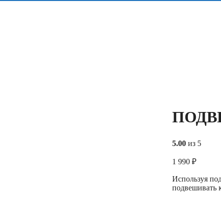
ПОДВ
5.00
из 5
1 990
₽
Используя под
подвешивать к