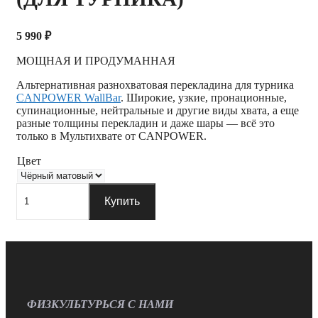
5 990
₽
МОЩНАЯ И ПРОДУМАННАЯ
Альтернативная разнохватовая перекладина для турника
CANPOWER WallBar
. Широкие, узкие, пронационные,
супинационные, нейтральные и другие виды хвата, а еще
разные толщины перекладин и даже шары — всё это
только в Мультихвате от CANPOWER.
Цвет
Количество
Перекладина
Купить
МультиХват
CANPOWER
(для
турника)
ФИЗКУЛЬТУРЬСЯ С НАМИ