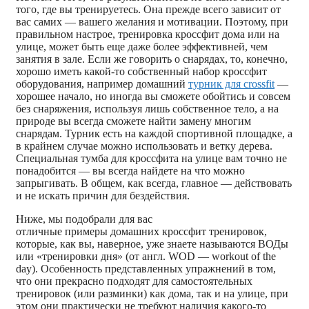
того, где вы тренируетесь. Она прежде всего зависит от
вас самих — вашего желания и мотивации. Поэтому, при
правильном настрое, тренировка кроссфит дома или на
улице, может быть еще даже более эффективней, чем
занятия в зале. Если же говорить о снарядах, то, конечно,
хорошо иметь какой-то собственный набор кроссфит
оборудования, например домашний
турник для crossfit
—
хорошее начало, но иногда вы сможете обойтись и совсем
без снаряжения, используя лишь собственное тело, а на
природе вы всегда сможете найти замену многим
снарядам. Турник есть на каждой спортивной площадке, а
в крайнем случае можно использовать и ветку дерева.
Специальная тумба для кроссфита на улице вам точно не
понадобится — вы всегда найдете на что можно
запрыгивать. В общем, как всегда, главное — действовать
и не искать причин для бездействия.
Ниже, мы подобрали для вас
отличные примеры домашних кроссфит тренировок,
которые, как вы, наверное, уже знаете называются ВОДы
или «тренировки дня» (от англ. WOD — workout of the
day). Особенность представленных упражнений в том,
что они прекрасно подходят для самостоятельных
тренировок (или разминки) как дома, так и на улице, при
этом они практически не требуют наличия какого-то