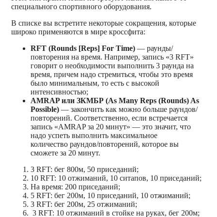
специального спортивного оборудования.
В списке вы встретите некоторые сокращения, которые
широко применяются в мире кроссфита:
RFT (Rounds [Reps] For Time)
— раунды/
повторения на время. Например, запись «3 RFT»
говорит о необходимости выполнить 3 раунда на
время, причем надо стремиться, чтобы это время
было минимальным, то есть с высокой
интенсивностью;
AMRAP или ЗКМБР (As Many Reps (Rounds) As
Possible)
— закончить как можно больше раундов/
повторений. Соответственно, если встречается
запись «AMRAP за 20 минут» — это значит, что
надо успеть выполнить максимальное
количество раундов/повторений, которое вы
сможете за 20 минут.
3 RFT: бег 800м, 50 приседаний;
10 RFT: 10 отжиманий, 10 ситапов, 10 приседаний;
На время: 200 приседаний;
5 RFT: бег 200м, 10 приседаний, 10 отжиманий;
3 RFT: бег 200м, 25 отжиманий;
3 RFT: 10 отжиманий в стойке на руках, бег 200м;