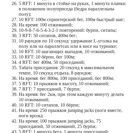
5 RFT: 1 минута в стойке на руках, 1 минута планки
в положении полуприседа (бедра параллельны
полу);
10 RFT: 100м спринтерский бег, 100м быстрый шаг;
На время: 100 отжиманий;
10-9-8-7-6-5-4-3-2-1 повторений: бурпи, ситапы;
3 RFT: 50 ситапов, 400м бег;
10 раундов по 10 секунд: удержание L-уголка на
полу или на параллетсах или в висе на турнике;
10 RFT: 10 шагающих выпадов, 10 отжиманий;
10 RFT: 10 бёрпи, бег 100м;
4 RFT: бег 400м, 50 приседаний;
Табата приседания: 20 секунд в максимальном
темпе, 10 секунд отдыха, 8 раундов;
На время: бег 800м, 100 приседаний, бег 800м;
5 RFT: 10 прыжков в высоту, 10 отжиманий;
7 RFT: 7 приседаний, 7 бурпи;
На время: бег 2км, при этом каждую минуту делать
10 отжиманий;
10 RFT: 10 ситапов, 10 бёрпи;
На время: 250 прыжков jumping jacks (ноги вместе,
ноги врозь);
На время: 100 прыжков jumping jacks, 75
приседаний, 50 отжиманий, 25 бурпи;
5 RFT: 1 минута бега, 1 минута приседаний;